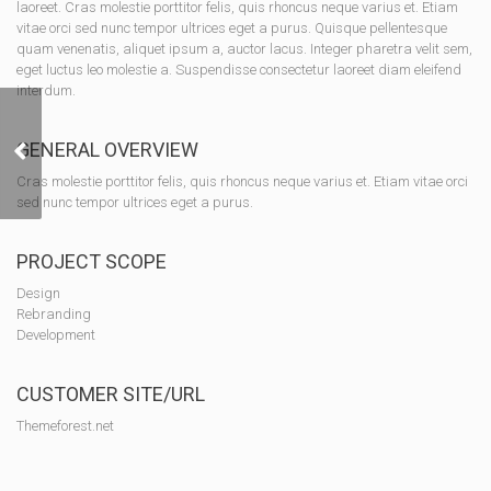
laoreet. Cras molestie porttitor felis, quis rhoncus neque varius et. Etiam
vitae orci sed nunc tempor ultrices eget a purus. Quisque pellentesque
quam venenatis, aliquet ipsum a, auctor lacus. Integer pharetra velit sem,
eget luctus leo molestie a. Suspendisse consectetur laoreet diam eleifend
interdum.
GENERAL OVERVIEW
Branded Covers
Cras molestie porttitor felis, quis rhoncus neque varius et. Etiam vitae orci
sed nunc tempor ultrices eget a purus.
PROJECT SCOPE
Design
Rebranding
Development
CUSTOMER SITE/URL
Themeforest.net