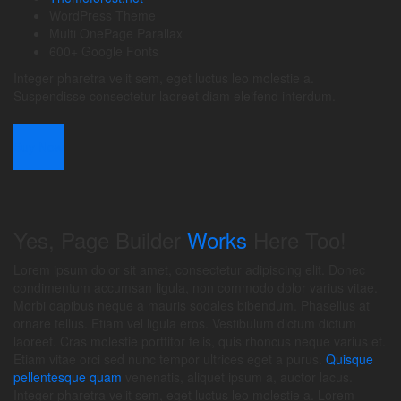
WordPress Theme
Multi OnePage Parallax
600+ Google Fonts
Integer pharetra velit sem, eget luctus leo molestie a.
Suspendisse consectetur laoreet diam eleifend interdum.
Buy Now
Yes, Page Builder
Works
Here Too!
Lorem ipsum dolor sit amet, consectetur adipiscing elit. Donec
condimentum accumsan ligula, non commodo dolor varius vitae.
Morbi dapibus neque a mauris sodales bibendum. Phasellus at
ornare tellus. Etiam vel ligula eros. Vestibulum dictum dictum
laoreet. Cras molestie porttitor felis, quis rhoncus neque varius et.
Etiam vitae orci sed nunc tempor ultrices eget a purus.
Quisque
pellentesque quam
venenatis, aliquet ipsum a, auctor lacus.
Integer pharetra velit sem, eget luctus leo molestie a. Lorem