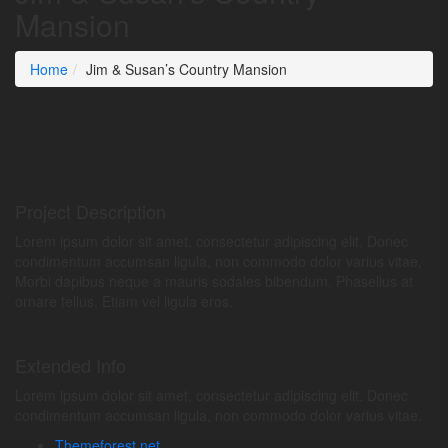
Mansion
Home
Jim & Susan’s Country Mansion
Project Description
Lorem ipsum dolor sit amet, consectetur adipiscing elit. Donec
condimentum accumsan ligula, non commodo dolor varius vitae.
Morbi dapibus neque a mauris sodales bibendum. Phasellus at
ornare tellus. Etiam vel ligula eros.
Extended Info
Lorem ipsum dolor sit amet, consectetur adipiscing elit. Donec
condimentum accumsan ligula, non commodo dolor varius vitae.
Themeforest.net