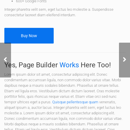
600+ Google Fonts
Integer pharetra velit sem, eget luctus leo molestie a. Suspendisse
consectetur laoreet diam eleifend interdum.
Buy Now
Sun Room Villa
Co
Yes, Page Builder
Works
Here Too!
Lorem ipsum dolor sit amet, consectetur adipiscing elit. Donec
condimentum accumsan ligula, non commodo dolor varius vitae. Morbi
dapibus neque a mauris sodales bibendum. Phasellus at ornare tellus.
Etiam vel ligula eros. Vestibulum dictum dictum laoreet. Cras molestie
porttitor felis, quis rhoncus neque varius et. Etiam vitae orci sed nunc
tempor ultrices eget a purus.
Quisque pellentesque quam
venenatis,
aliquet ipsum a, auctor lacus. Integer pharetra velit sem, eget luctus leo
molestie a. Lorem ipsum dolor sit amet, consectetur adipiscing elit.
Donec condimentum accumsan ligula, non commodo dolor varius vitae.
Morbi dapibus neque a mauris sodales bibendum. Phasellus at ornare
tellus. Etiam vel ligula eros. Vestibulum dictum dictum laoreet. Cras